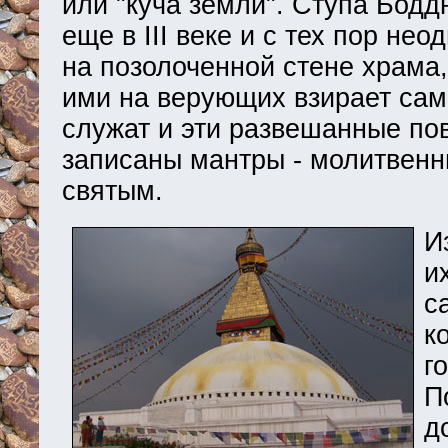
или "куча земли". Ступа Бодд
еще в III веке и с тех пор не
на позолоченной стене храма,
ими на верующих взирает сам
служат и эти развешанные по
записаны мантры - молитвенн
святым.
И
и
с
к
г
П
д