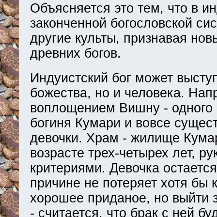
Объясняется это тем, что в и
законченной богословской сис
другие культы, признавая но
древних богов.
Индуистский бог может выступ
божества, но и человека. Нап
воплощением Вишну - одного и
богиня Кумари и вовсе сущес
девочки. Храм - жилище Кума
возрасте трех-четырех лет, р
критериями. Девочка остается
причине не потеряет хотя бы 
хорошее приданое, но выйти з
- считается, что брак с ней б