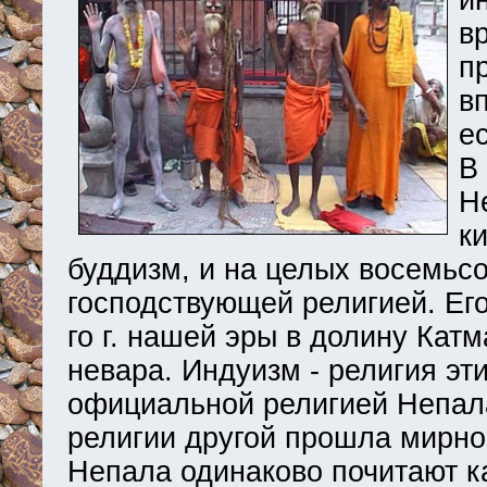
ин
в
п
в
е
В 
Н
к
буддизм, и на целых восемьсо
господствующей религией. Его
го г. нашей эры в долину Кат
невара. Индуизм - религия эти
официальной религией Непал
религии другой прошла мирно
Непала одинаково почитают ка