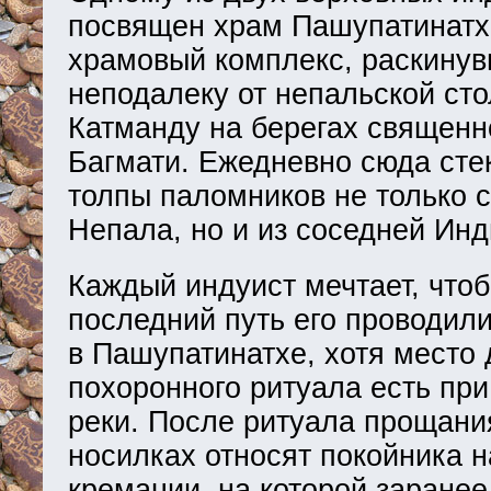
посвящен храм Пашупатинатх.
храмовый комплекс, раскину
неподалеку от непальской ст
Катманду на берегах священн
Багмати. Ежедневно сюда сте
толпы паломников не только с
Непала, но и из соседней Инд
Каждый индуист мечтает, чтоб
последний путь его проводил
в Пашупатинатхе, хотя место 
похоронного ритуала есть пр
реки. После ритуала прощани
носилках относят покойника 
кремации, на которой заранее