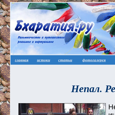
главная
истоки
статьи
фотогалерея
Непал. Р
Н