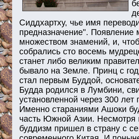
б
д
Сиддхартху, чье имя перевод
предназначение". Появление 
множеством знамений, и, чтоб
собрались сто восемь мудрец
станет либо великим правител
бывало на Земле. Принц с год
стал первым Буддой, основате
Будда родился в Лумбини, св
установленной через 300 лет 
Именно стараниями Ашоки бу
часть Южной Азии. Несмотря н
буддизм пришел в страну с се
современного Китая. И понын