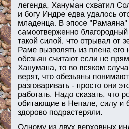
легенда, Хануман схватил Сол
и богу Индре едва удалось от
младенца. В эпосе "Рамаяна" 
самоотверженно благородный 
такой силой, что отрывал от з
Раме вызволять из плена его 
обезьян считают если не пря
Ханумана, то во всяком случ
верят, что обезьяны понимают
разговаривать - просто они эт
работать. Надо сказать, что 
обитающие в Непале, силу и б
здорово подрастеряли.
Одному из двух верховных инд